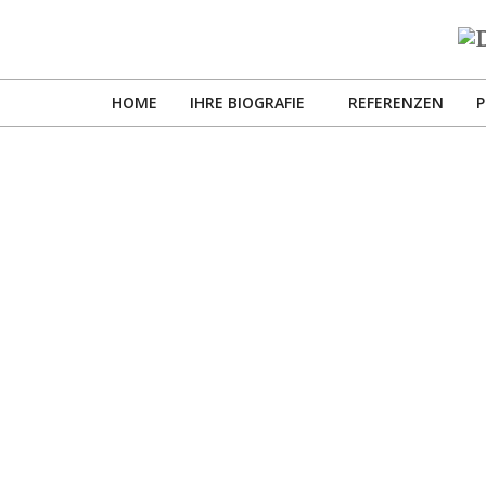
Skip
to
D
content
B
HOME
IHRE BIOGRAFIE
REFERENZEN
P
BR
K