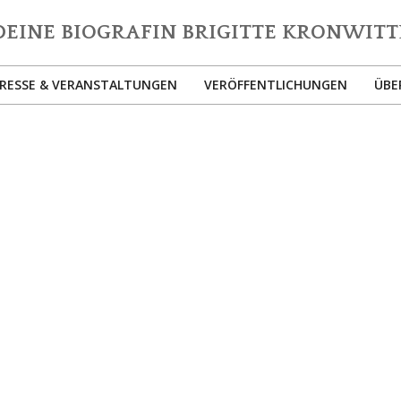
EINE
IOGRAFIN
RESSE & VERANSTALTUNGEN
VERÖFFENTLICHUNGEN
ÜBE
IGITTE
Primary
RONWITTER
Navigation
Menu