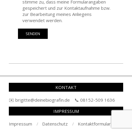
stimme zu, dass meine Formularangaben
gespeichert und zur Kontaktaufnahme bzw.
zur Bearbeitung meines Anliegens
verwendet werden.
2018-
12-
23
KONTAKT
✉️ br
igitte@deinebi
ografin.de 📞 08
152
-509 1636
IMPRESSUM
Impressum
Datenschutz
Kontaktformular