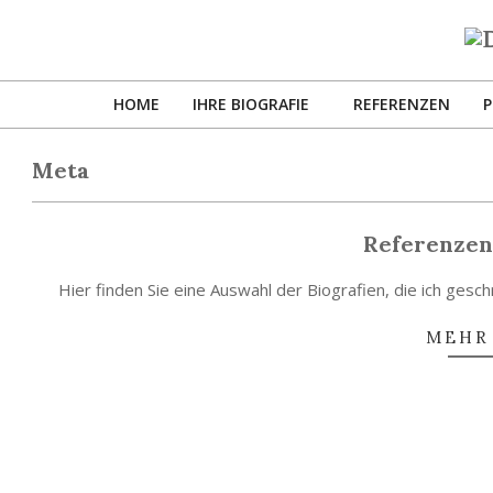
Skip
to
D
content
B
HOME
IHRE BIOGRAFIE
REFERENZEN
P
BR
K
Meta
Referenzen 
2025-
Hier finden Sie eine Auswahl der Biografien, die ich ges
11-
23
MEHR