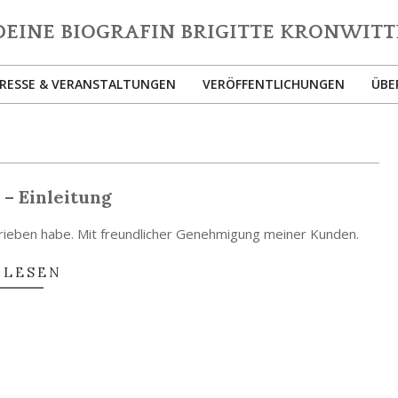
EINE
IOGRAFIN
RESSE & VERANSTALTUNGEN
VERÖFFENTLICHUNGEN
ÜBE
IGITTE
Primary
RONWITTER
Navigation
Menu
– Einleitung
chrieben habe. Mit freundlicher Genehmigung meiner Kunden.
 LESEN